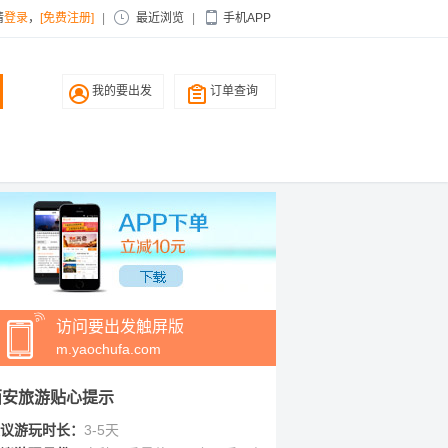
请
登录
，
[免费注册]
|
最近浏览
|
手机APP
我的要出发
订单查询
访问要出发触屏版
m.yaochufa.com
西安旅游贴心提示
议游玩时长：
3-5天