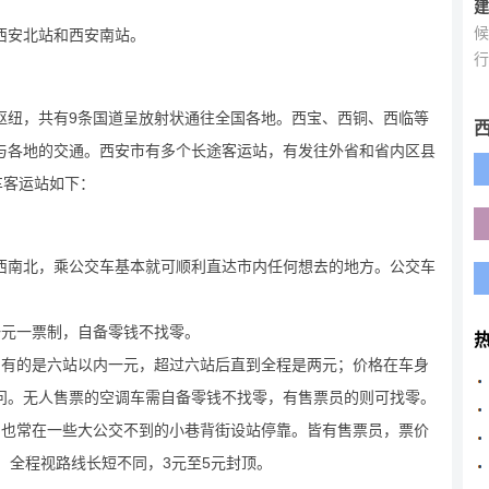
建
候
西安北站和西安南站。
行
枢纽，共有9条国道呈放射状通往全国各地。西宝、西铜、西临等
与各地的交通。西安市有多个长途客运站，有发往外省和省内区县
车客运站如下：
西南北，乘公交车基本就可顺利直达市内任何想去的地方。公交车
一元一票制，自备零钱不找零。
；有的是六站以内一元，超过六站后直到全程是两元；价格在车身
问。无人售票的空调车需自备零钱不找零，有售票员的则可找零。
，也常在一些大公交不到的小巷背街设站停靠。皆有售票员，票价
；全程视路线长短不同，3元至5元封顶。