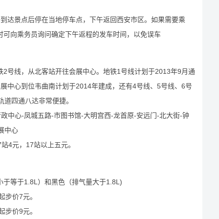
午到达景点后停在当地停车点，下午返回西安市区。如果需要乘
时可向乘务员询问确定下午返程的发车时间，以免误车
2号线，从北客站开往会展中心。地铁1号线计划于2013年9月通
展中心到位韦曲南计划于2014年建成，还有4号线、5号线、6号
轨道四通八达非常便捷。
政中心-凤城五路-市图书馆-大明宫西-龙首原-安远门-北大街-钟
会展中心
7站4元，17站以上五元。
等于1.8L）和黑色（排气量大于1.8L)
间起步价7元。
间起步价9元。