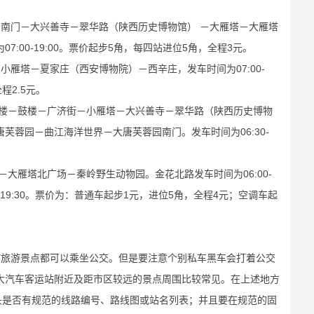
－南门－大兴善寺－翠华路（陕西历史博物馆） －大雁塔－大雁塔
:00-19:00。票价起步5角，每四站进位5角，全程3元。
小雁塔－夏家庄（西安博物院）－西辛庄，发车时间为07:00-
程2.5元。
钟楼－鼓楼－广济街－小雁塔－大兴善寺－翠华路（陕西历史博物
芙蓉园－曲江海洋世界－大唐芙蓉园南门。发车时间为06:30-
－大雁塔北广场－秦岭野生动物园。金花北路发车时间为06:00-
0-19:30。票价为：普通车起步1元，进位5角，全程4元；空调车起
何旅游景点都可以乘坐公交。但是要注意个别私车黑车会打着公交
大汽车客运站附近及距市区较远的景点周围比较常见。在上述地方
头是否有规范的线路编号、路线图或站名列表；并且要在规范的固