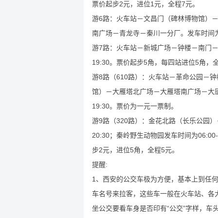
票价起步2元，进位1元，全程7元。
游6路：火车站－文昌门（碑林博物馆）
南广场－青龙寺－秦川一分厂。发车时间为07
游7路：火车站－新城广场－钟楼－南门－
19:30。票价起步5角，每四站进位5角，全
游8路（610路）：火车站－革命公园－
馆）－大雁塔北广场－大雁塔南广场－大唐
19:30。票价为一元一票制。
游9路（320路）：金花北路（长乐公园）
20:30；秦岭野生动物园发车时间为06:0
步2元，进位5角，全程5元。
提醒:
1、西安的公交车极为方便，基本上到任
车名号来拉客，这些车一般在火车站、各
坐公交要看车身是否印有“公交”字样，车