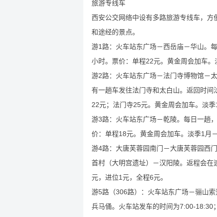
旅游专线车
西安公交网络中设有多路旅游专线车，方
和途经的景点。
游1路：火车站东广场－西岳庙－华山。每日
小时。票价：单程22元。黄金周会加车。
游2路：火车站东广场－法门寺博物馆－太
有一趟车发往法门寺和太白山。返回时间法门寺
22元；法门寺25元。黄金周会加车。淡
游3路：火车站东广场－乾陵。每日一趟，8
价：单程18元。黄金周会加车。淡季1月
游4路：大唐芙蓉园南门－大唐芙蓉园西
首村（大明宫遗址）－汉阳陵。返程会在途中
元，进位1元，全程6元。
游5路（306路）：火车站东广场－骊山
兵马俑。火车站发车的时间为7:00-18:30