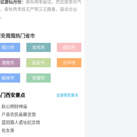
议游玩月份：
春秋两季最佳。西安属季风气
，春秋两季既无严寒又无酷暑，最适合出
。
西安周围热门省市
铜川市
宝鸡市
咸阳市
渭南市
延安市
汉中市
榆林市
安康市
热门西安景点
全部西安景点
赵公明财神庙
户县农民画展览馆
蓝田猿人遗址纪念馆
化女泉