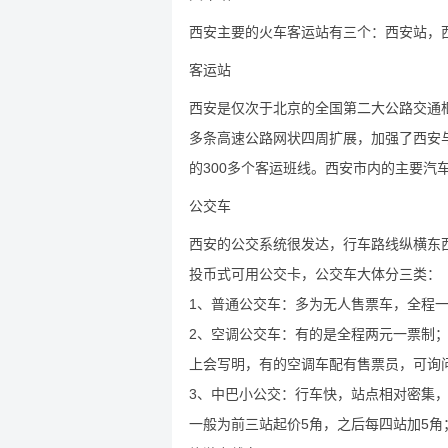
西安主要的火车客运站有三个：西安站，
客运站
西安是仅次于北京的全国第二大公路交通
多条高速公路网状四周扩展，加强了西安
的300多个客运班线。西安市内的主要汽
公交车
西安的公交系统很发达，行车路线纵横东
投币式可用公交卡，公交车大体分三类：
1、普通公交车：多为无人售票车，全程
2、空调公交车：有的是全程两元一票制
上会写明，有的空调车配有售票员，可询
3、中巴小公交：行车快，站点相对密集
一般为前三站起价5角，之后每四站加5角