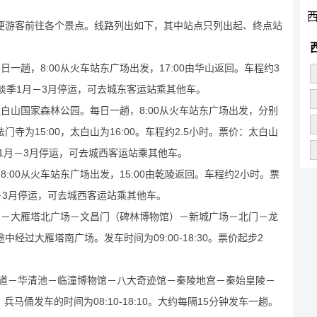
便游客前往各个景点。线路列出如下，其中站点只列出起、终点站
一趟，8:00从火车站东广场出发，17:00由华山返回。车程约3
淡季1月－3月停运，可去城东客运站乘其他车。
白山国家森林公园。每日一趟，8:00从火车站东广场出发，分别
为15:00，太白山为16:00。车程约2.5小时。票价：太白山
季1月－3月停运，可去城西客运站乘其他车。
:00从火车站东广场出发，15:00由乾陵返回。车程约2小时。票
－3月停运，可去城西客运站乘其他车。
门－大雁塔北广场－文昌门（碑林博物馆）－新城广场－北门－龙
经过大雁塔南广场。发车时间为09:00-18:30。票价起步2
索道－华清池－临潼博物馆－八大奇迹馆－秦陵地宫－秦始皇陵－
；兵马俑发车的时间为08:10-18:10。大约每隔15分钟发车一趟。