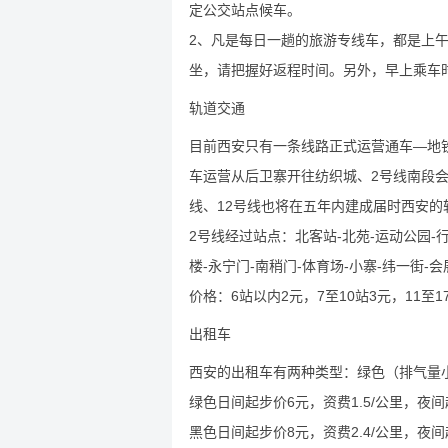
定公交站点候车。
2、凡是每日一趟的旅游专线车，都是上
坐，请把握好返程时间。另外，早上乘车
轨道交通
目前西安只有一条线路正式运营通车—地铁
车运营从后卫寨开往纺织城、2号线南段会
线、12号线也将在五年内建成届时西安的
2号线经过站点：北客站-北苑-运动公园-行
楼-永宁门-南稍门-体育场-小寨-纬一街-
价格：6站以内2元，7至10站3元，11至1
出租车
西安的出租车有两种类型：绿色（排气量小于
绿色日间起步价6元，资费1.5/公里，夜
黑色日间起步价8元，资费2.4/公里，夜