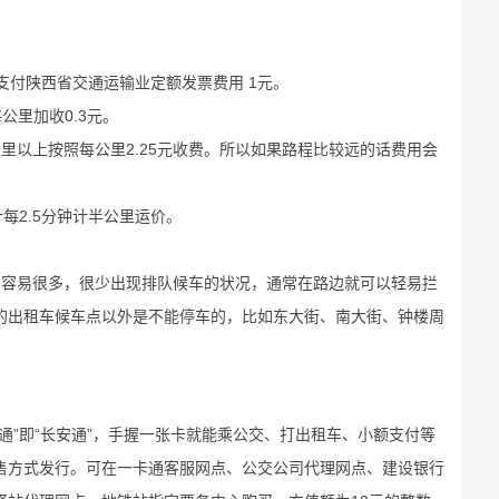
支付陕西省交通运输业定额发票费用 1元。
，每公里加收0.3元。
8公里以上按照每公里2.25元收费。所以如果路程比较远的话费用会
计每2.5分钟计半公里运价。
要容易很多，很少出现排队候车的状况，通常在路边就可以轻易拦
的出租车候车点以外是不能停车的，比如东大街、南大街、钟楼周
通”即“长安通”，手握一张卡就能乘公交、打出租车、小额支付等
售方式发行。可在一卡通客服网点、公交公司代理网点、建设银行