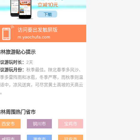
访问要出发触屏版
m.yaochufa.com
榆林旅游贴心提示
议游玩时长：
2天
议游玩月份：
秋季最佳。陕北春季多风沙、
季多雷阵雨和冰雹，冬季严寒，而秋季则温
适中，凉风送爽，可尽赏黄土高坡的天高云
。
榆林周围热门省市
西安市
铜川市
宝鸡市
咸阳市
渭南市
延安市