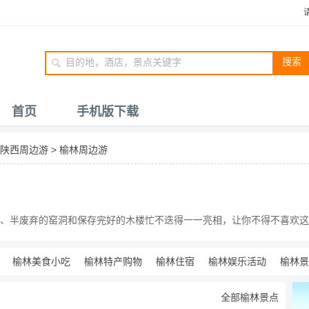
搜索
首页
手机版下载
陕西周边游
>
榆林周边游
、半废弃的窑洞和保存完好的木楼忙不迭得一一亮相，让你不得不喜欢这
榆林美食小吃
榆林特产购物
榆林住宿
榆林娱乐活动
榆林景
全部榆林景点