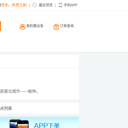
请
登录
，
[免费注册]
|
最近浏览
|
手机APP
我的要出发
订单查询
座塞北城市——榆林。
点列表