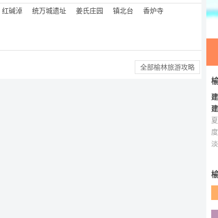
红碱淖
统万城遗址
姜氏庄园
镇北台
香炉寺
全部榆林旅游攻略
建
建
夏
度
淡