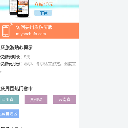
访问要出发触屏版
m.yaochufa.com
重庆旅游贴心提示
议游玩时长：
5天
议游玩月份：
春季、冬季适宜游览。温度宜
。
重庆周围热门省市
四川省
贵州省
云南省
西藏自治区