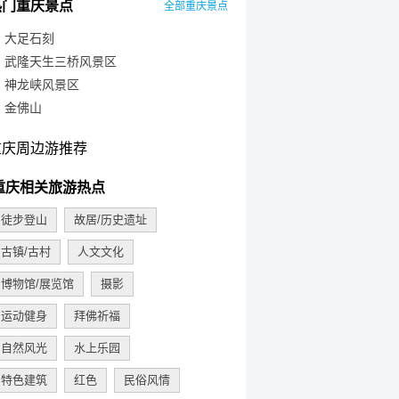
热门重庆景点
全部重庆景点
大足石刻
武隆天生三桥风景区
神龙峡风景区
金佛山
重庆周边游推荐
重庆相关旅游热点
徒步登山
故居/历史遗址
古镇/古村
人文文化
博物馆/展览馆
摄影
运动健身
拜佛祈福
自然风光
水上乐园
特色建筑
红色
民俗风情