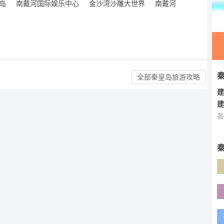
岛
南戴河国际娱乐中心
金沙湾沙雕大世界
南戴河
全部秦皇岛旅游攻略
建
建
各