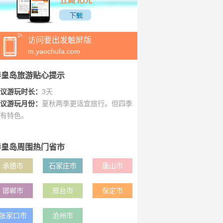
访问要出发触屏版
m.yaochufa.com
秦皇岛旅游贴心提示
议游玩时长：
3天
议游玩月份：
夏秋两季更适宜旅行。但四季
有特色。
秦皇岛周围热门省市
承德市
石家庄市
唐山市
邯郸市
邢台市
保定市
张家口市
沧州市