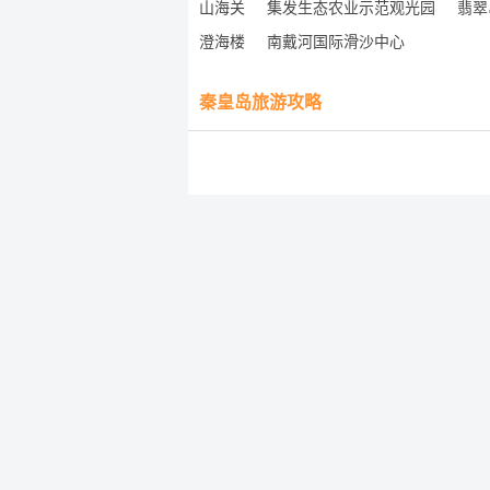
山海关
集发生态农业示范观光园
翡翠
澄海楼
南戴河国际滑沙中心
秦皇岛旅游攻略