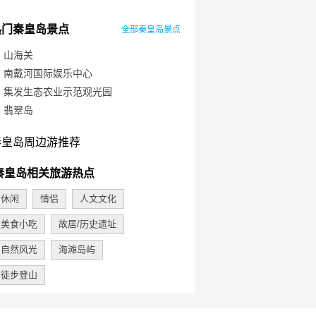
热门秦皇岛景点
全部秦皇岛景点
山海关
南戴河国际娱乐中心
集发生态农业示范观光园
翡翠岛
秦皇岛周边游推荐
秦皇岛相关旅游热点
休闲
情侣
人文文化
美食小吃
故居/历史遗址
自然风光
海滩岛屿
徒步登山