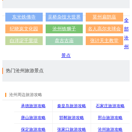
东光铁佛寺
吴桥杂技大世界
莫州扁鹊庙
全
纪晓岚文化园
沧州铁狮子
名人高尔夫球会
部
沧
白洋淀千里堤
盘古古庙
张计天主教堂
州
景点
热门沧州旅游景点
沧州周边旅游攻略
承德旅游攻略
秦皇岛旅游攻略
石家庄旅游攻略
唐山旅游攻略
邯郸旅游攻略
邢台旅游攻略
保定旅游攻略
张家口旅游攻略
沧州旅游攻略