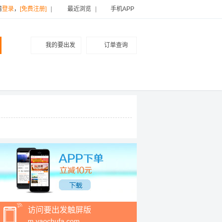
请
登录
，
[免费注册]
|
最近浏览
|
手机APP
我的要出发
订单查询
访问要出发触屏版
m.yaochufa.com