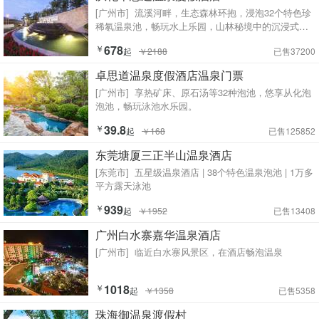
[广州市]
流溪河畔，生态森林环抱，浸泡32个特色珍
稀氡温泉池，畅玩水上乐园，山林秘境中的沉浸式温
泉度假，吃住泡一站式省心体验。
￥
678
起
￥2188
已售37200
卓思道温泉度假酒店温泉门票
[广州市]
享热矿床、原石汤等32种泡池，悠享从化泡
泡池，畅玩泳池水乐园。
￥
39.8
起
￥168
已售125852
东莞塘厦三正半山温泉酒店
[东莞市]
五星级温泉酒店 | 38个特色温泉泡池 | 1万多
平方露天泳池
￥
939
起
￥1952
已售13408
广州白水寨嘉华温泉酒店
[广州市]
临近白水寨风景区，在酒店畅泡温泉
￥
1018
起
￥1358
已售5358
珠海御温泉渡假村