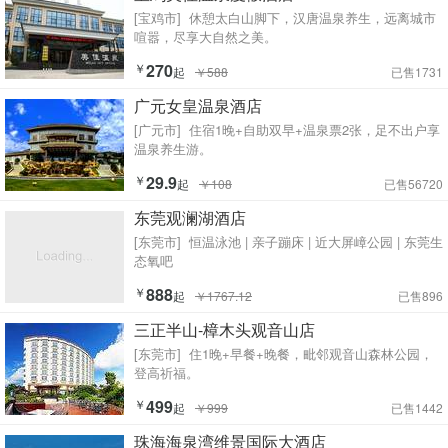
[宝鸡市]
休憩太白山脚下，汉唐温泉养生，远离城市
喧嚣，尽享大自然之美。
￥
270
起
￥588
已售1731
广元女皇温泉酒店
[广元市]
住宿1晚+自助双早+温泉票2张，足不出户享
温泉养生游。
￥
29.9
起
￥108
已售56720
东莞观澜湖酒店
[东莞市]
恒温泳池 | 亲子蹦床 | 近大屏嶂公园 | 东莞生
态氧吧
￥
888
起
￥1767.12
已售896
三正半山-樟木头观音山店
[东莞市]
住1晚+早餐+晚餐，毗邻观音山森林公园，
登高祈福。
￥
499
起
￥999
已售1442
珠海海泉湾维景国际大酒店