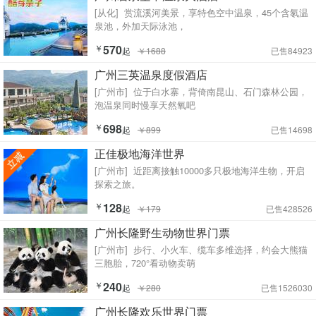
[从化]
赏流溪河美景，享特色空中温泉，45个含氡温
泉池，外加天际泳池，
￥
570
起
￥1688
已售84923
广州三英温泉度假酒店
[广州市]
位于白水寨，背倚南昆山、石门森林公园，
泡温泉同时慢享天然氧吧
￥
698
起
￥899
已售14698
正佳极地海洋世界
[广州市]
近距离接触10000多只极地海洋生物，开启
探索之旅。
￥
128
起
￥179
已售428526
广州长隆野生动物世界门票
[广州市]
步行、小火车、缆车多维选择，约会大熊猫
三胞胎，720°看动物卖萌
￥
240
起
￥280
已售1526030
广州长隆欢乐世界门票