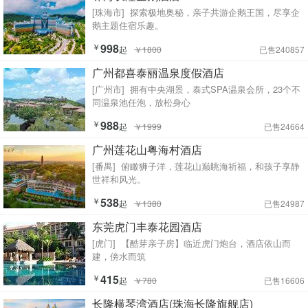
[珠海市]
探索极地奥秘，亲子共游企鹅王国，尽享企
鹅主题住宿乐趣。
￥
998
起
￥1800
已售240857
广州都喜泰丽温泉度假酒店
[广州市]
拥有中央湖景，泰式SPA温泉会所，23个不
同温泉池任泡，放松身心
￥
988
起
￥1999
已售24664
广州莲花山粤海村酒店
[番禺]
俯瞰狮子洋，莲花山巅眺海祈福，和孩子享静
世祥和风光。
￥
538
起
￥1380
已售24987
东莞虎门丰泰花园酒店
[虎门]
【酷芽亲子房】临近虎门炮台，酒店依山而
建，傍水而筑
￥
415
起
￥780
已售16606
长隆横琴湾酒店(珠海长隆旗舰店)