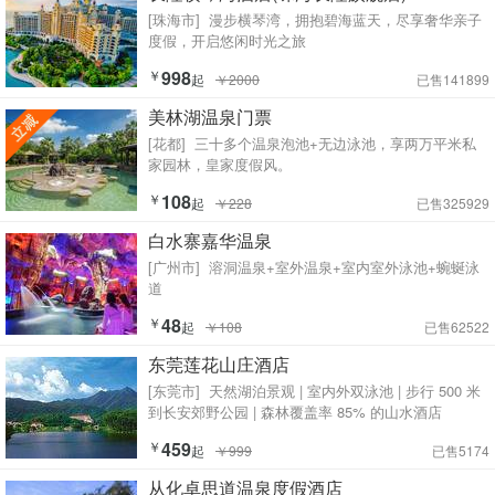
[珠海市]
漫步横琴湾，拥抱碧海蓝天，尽享奢华亲子
度假，开启悠闲时光之旅
￥
998
起
￥2000
已售141899
美林湖温泉门票
[花都]
三十多个温泉泡池+无边泳池，享两万平米私
家园林，皇家度假风。
￥
108
起
￥228
已售325929
白水寨嘉华温泉
[广州市]
溶洞温泉+室外温泉+室内室外泳池+蜿蜒泳
道
￥
48
起
￥108
已售62522
东莞莲花山庄酒店
[东莞市]
天然湖泊景观 | 室内外双泳池 | 步行 500 米
到长安郊野公园 | 森林覆盖率 85% 的山水酒店
￥
459
起
￥999
已售5174
从化卓思道温泉度假酒店