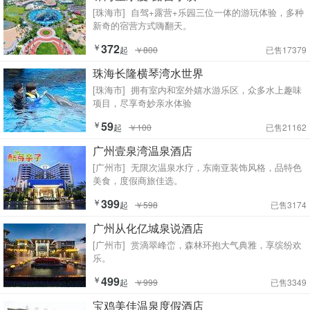
[珠海市]
自驾+露营+乐园三位一体的游玩体验，多种
新奇的宿营方式嗨翻天。
￥
372
起
￥800
已售17379
珠海长隆横琴湾水世界
[珠海市]
拥有室内和室外嬉水游乐区，众多水上趣味
项目，尽享奇妙亲水体验
￥
59
起
￥100
已售21162
广州壹泉湾温泉酒店
[广州市]
无限次温泉水疗，东南亚装饰风格，品特色
美食，度假商旅佳选。
￥
399
起
￥598
已售3174
广州从化亿城泉说酒店
[广州市]
赏滴翠峰峦，森林环抱大气典雅，享缤纷欢
乐。
￥
499
起
￥999
已售3349
宝鸡美佳温泉度假酒店