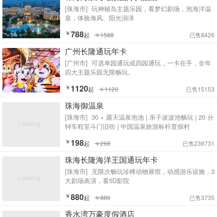
[珠海市]
玩神秘岛主题乐园，看梦幻剧场，泡海洋温
泉，体验海风、阳光润泽
￥
788
起
￥1588
已售8426
广州长隆通玩年卡
[广州市]
可选单园通玩或四园通玩，一卡在手，全年
四大主题乐园无限畅玩。
￥
1120
起
￥1120
已售15153
珠海御温泉
[珠海市]
30 + 露天温泉泡池 | 亲子波波池畅玩 | 20 分
钟车程至斗门旧街 | 中国温泉旅游标杆度假村
￥
198
起
￥268
已售239731
珠海长隆海洋王国通玩年卡
[珠海市]
无限次畅玩珍稀动物展馆，动感游乐设施，3
大剧场表演，看5D影院
￥
880
起
￥880
已售3735
香水湾万豪度假酒店