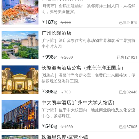
[珠海市]
企鹅主题酒店，紧邻海洋王国入口，风格鲜
明，缤纷美食盛宴。
￥
187
起
￥198
已售24975
广州长隆酒店
[广州市]
酒店套票住客可享动物世界和欢乐世界提前
半小时入园
￥
998
起
￥2600
已售121921
长隆迎海酒店公寓（珠海海洋王国店）
[珠海市]
温馨时尚套房公寓，免费巴士来回接送，便
捷畅玩长隆海洋王国。
￥
398
起
￥700
已售32448
中大凯丰酒店(广州中大学人馆店)
[广州市]
位于中大校园内，地处商业购物及文化交流
中心，紧邻珠江。
￥
540
起
￥1280
已售67805
珠海星乐度•露营小镇