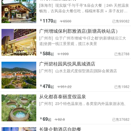
[珠海市]
现实版“千与千寻”&庙会大餐 | 24h 天然温泉
畅泡，古风庙会大餐任吃，榻榻米客房 + 亲子友好设
施，一站式唐风温泉
￥
1170
起
￥6500
已售99082
广州增城保利郡雅酒店(新塘高铁站店）
[广州市]
位于广州市增城“牛仔之都”的新塘镇沿江大
道|坐拥一线江景景观，揽江水美景
￥
588
起
￥1999
已售2788
广州碧桂园凤悦凤凰城酒店
[广州市]
山水主题式度假型酒店|国际会展酒店
￥
478
起
￥951.22
已售1982
从化都喜泰丽度假温泉
[广州市]
23个特色温泉池，各类室内外温泉游泳池、
￥
69
起
￥82.8
已售37682
长隆企鹅酒店自助餐