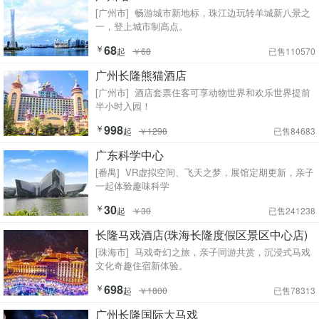
[广州市]
畅游城市新地标，珠江边玩转羊城新八景之
一，登上城市制高点。
￥
68
起
￥68
已售110570
广州长隆熊猫酒店
[广州市]
酒店套票住客可享动物世界和欢乐世界提前
半小时入园！
￥
998
起
￥1298
已售84683
广东科学中心
[番禺]
VR虚拟空间、飞天之梦，展馆定期更新，亲子
一起体验趣味科学
￥
30
起
￥30
已售241238
长隆马戏酒店(珠海长隆度假区景区中心店)
[珠海市]
马戏奇幻之旅，亲子同游共赏，沉浸式马戏
文化奇趣住宿新体验。
￥
698
起
￥1800
已售78313
广州长隆国际大马戏