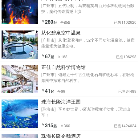
[广州市]
五代巨制，马戏精英与百只珍稀动物同台献
技，魔幻传奇震撼上演
￥
280
起
￥252
已售1102620
从化碧泉空中温泉
[广州市]
从化流溪河畔，52个不同功能温泉池，健康
能量场为健康充电。
￥
67
起
￥188
已售196298
正佳自然科学博物馆
[广州市]
馆藏近千件古生物化石与矿物标本，在轻松
氛围中探索自然科学。
￥
41
起
￥39
已售34489
珠海长隆海洋王国
[珠海市]
享奇妙世界，探访珍稀海洋动物，玩过山
车！
￥
315
起
￥360
已售1424024
珠海长隆企鹅酒店