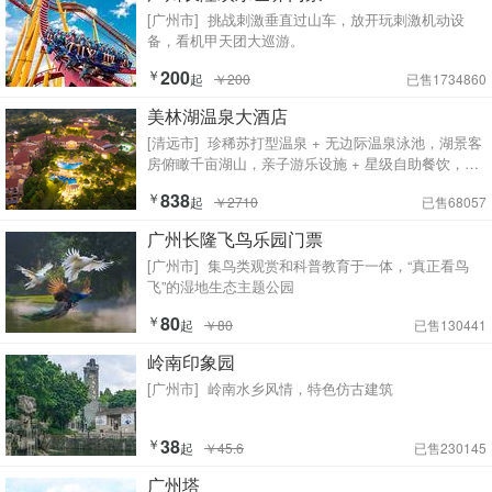
[广州市]
挑战刺激垂直过山车，放开玩刺激机动设
备，看机甲天团大巡游。
￥
200
起
￥200
已售1734860
美林湖温泉大酒店
[清远市]
珍稀苏打型温泉 + 无边际温泉泳池，湖景客
房俯瞰千亩湖山，亲子游乐设施 + 星级自助餐饮，一
站式山湖温泉度假体验
￥
838
起
￥2710
已售68057
广州长隆飞鸟乐园门票
[广州市]
集鸟类观赏和科普教育于一体，“真正看鸟
飞”的湿地生态主题公园
￥
80
起
￥80
已售130441
岭南印象园
[广州市]
岭南水乡风情，特色仿古建筑
￥
38
起
￥45.6
已售230145
广州塔