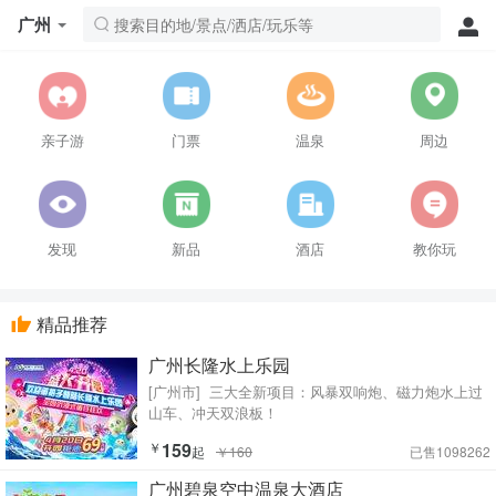
广州
亲子游
门票
温泉
周边
发现
新品
酒店
教你玩
精品推荐
广州长隆水上乐园
[广州市]
三大全新项目：风暴双响炮、磁力炮水上过
山车、冲天双浪板！
￥
159
起
￥160
已售1098262
广州碧泉空中温泉大酒店