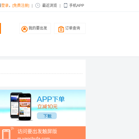
请
登录
，
[免费注册]
|
最近浏览
|
手机APP
我的要出发
订单查询
访问要出发触屏版
m.yaochufa.com