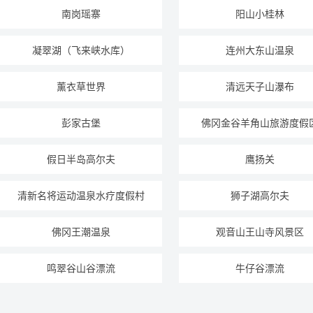
南岗瑶寨
阳山小桂林
凝翠湖（飞来峡水库）
连州大东山温泉
薰衣草世界
清远天子山瀑布
彭家古堡
佛冈金谷羊角山旅游度假
假日半岛高尔夫
鹰扬关
清新名将运动温泉水疗度假村
狮子湖高尔夫
佛冈王潮温泉
观音山王山寺风景区
鸣翠谷山谷漂流
牛仔谷漂流