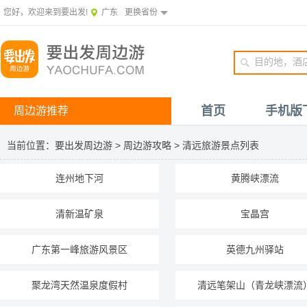
您好，欢迎来到要出发!
广东
更换省份
首页
手机版
周边游推荐
当前位置：
要出发周边游
>
周边游攻略
>
清远旅游景点列表
连州地下河
黄腾峡漂流
清新温矿泉
宝晶宫
广东第一峰旅游风景区
英德九州驿站
聚龙湾天然温泉度假村
清远笔架山（青龙峡漂流