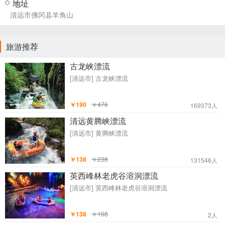
地址
清远市佛冈县羊角山
旅游推荐
古龙峡漂流
[清远市]
古龙峡漂流
￥190
￥476
169373人
清远黄腾峡漂流
[清远市]
黄腾峡漂流
￥138
￥238
131546人
英西峰林老虎谷溶洞漂流
[清远市]
英西峰林老虎谷溶洞漂流
￥138
￥168
2人