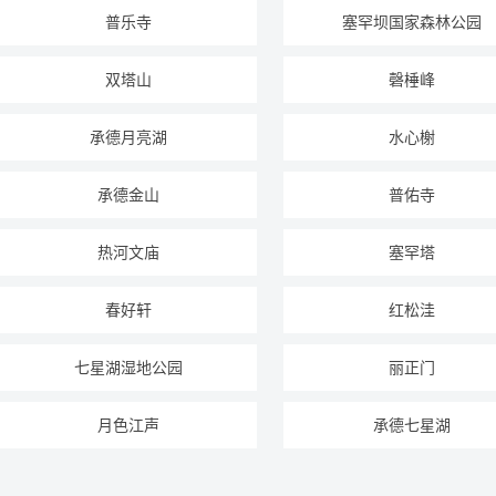
普乐寺
塞罕坝国家森林公园
双塔山
磬棰峰
承德月亮湖
水心榭
承德金山
普佑寺
热河文庙
塞罕塔
春好轩
红松洼
七星湖湿地公园
丽正门
月色江声
承德七星湖