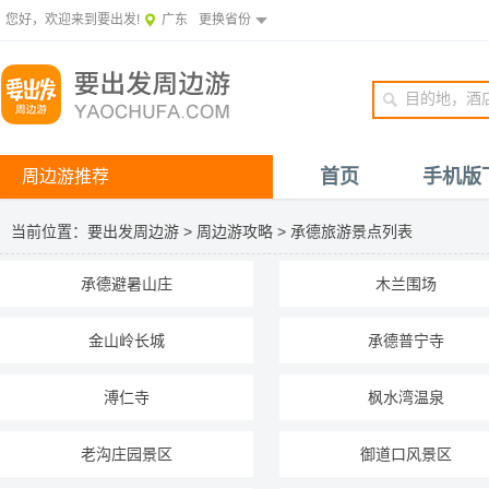
您好，欢迎来到要出发!
广东
更换省份
首页
手机版
周边游推荐
当前位置：
要出发周边游
>
周边游攻略
>
承德旅游景点列表
承德避暑山庄
木兰围场
金山岭长城
承德普宁寺
溥仁寺
枫水湾温泉
老沟庄园景区
御道口风景区