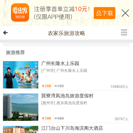
农家乐旅游攻略
旅游推荐
广州长隆水上乐园
[广州市]
广州长隆水上乐园
￥159
￥160
1098320人
巽寮湾凤池岛旅游度假村
[惠州市]
惠东凤池岛度假村
￥199
￥688
39767人
江门台山下川岛海滨阁大酒店