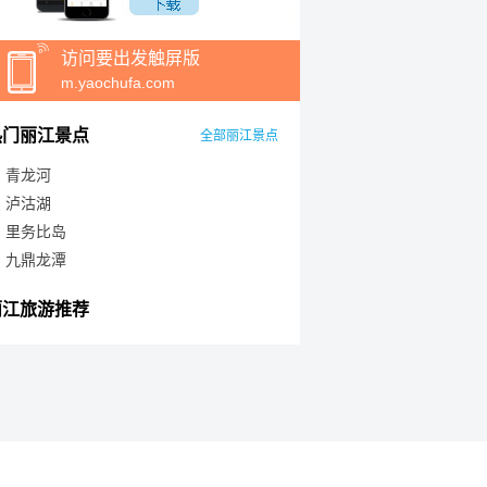
访问要出发触屏版
m.yaochufa.com
热门丽江景点
全部丽江景点
青龙河
泸沽湖
里务比岛
九鼎龙潭
丽江旅游推荐