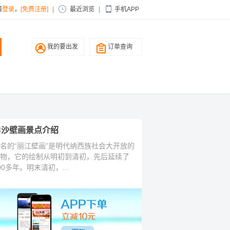
请
登录
，
[免费注册]
|
最近浏览
|
手机APP
我的要出发
订单查询
白沙壁画景点介绍
名的“丽江壁画”是明代纳西族社会大开放的
物，它的绘制从明初到清初，先后延续了
00多年。明末清初，...