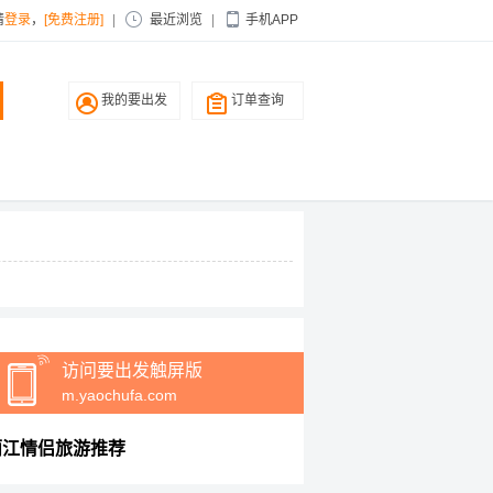
请
登录
，
[免费注册]
|
最近浏览
|
手机APP
我的要出发
订单查询
访问要出发触屏版
m.yaochufa.com
丽江情侣旅游推荐